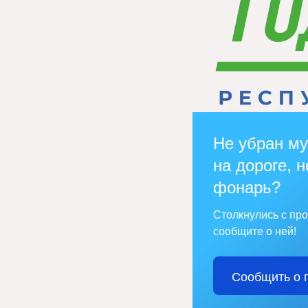
Не убран му
на дороге, н
фонарь?
Столкнулись с пр
сообщите о ней!
Сообщить о 