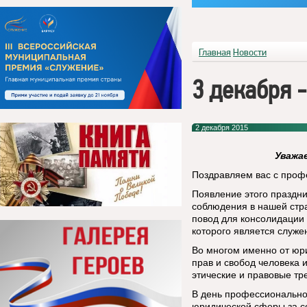
Главная
Новости
3 декабря 
2 декабря 2015
Уважа
Поздравляем вас с проф
Появление этого праздни
соблюдения в нашей стра
повод для консолидации
которого является служе
Во многом именно от юри
прав и свобод человека 
этические и правовые т
В день профессионально
юридической сферы за с