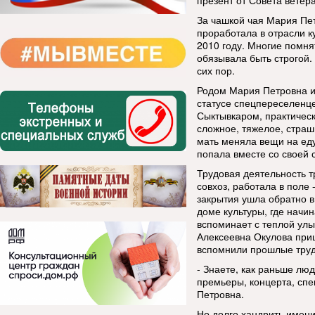
презент от Совета ветер
За чашкой чая Мария Пет
проработала в отрасли к
2010 году. Многие помня
обязывала быть строгой.
сих пор.
Родом Мария Петровна из
статусе спецпереселенц
Сыктывкаром, практическ
сложное, тяжелое, стра
мать меняла вещи на еду
попала вместе со своей 
Трудовая деятельность т
совхоз, работала в поле 
закрытия ушла обратно в
доме культуры, где начи
вспоминает с теплой улы
Алексеевна Окулова при
вспомнили прошлые трудо
- Знаете, как раньше лю
премьеры, концерта, спек
Петровна.
Но долго хандрить имени