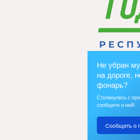
Не убран му
на дороге, н
фонарь?
Столкнулись с пр
сообщите о ней!
Сообщить о 