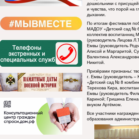
дошкольники с присущей
и чувства, что порой на
дыхании.
По итогам фестиваля поб
МАДОУ «Детский сад № 6»
коллектив воспитанниц 
(руководитель Лицова Л.
Емвы (руководитель Родч
Алисой и Маргаритой, Су
Валентина Александровн
Никитой.
Призёрами признаны: тв
г. Емвы (руководитель –
«Детский сад № 8 комбин
Терехова Кира, воспита
Емвы (руководитель Фили
Кариной; Гришина Елена
внуком Артёмом.
Все участники награжде
образования администра