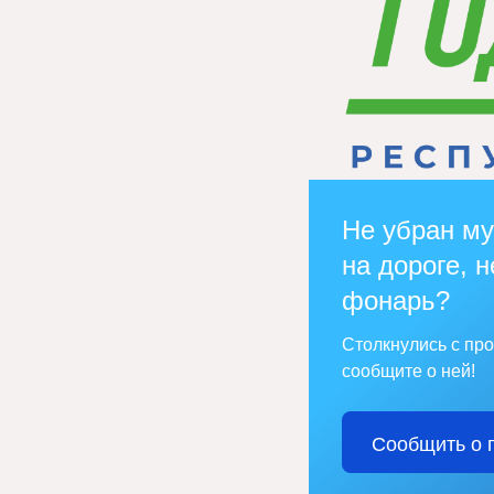
Не убран му
на дороге, н
фонарь?
Столкнулись с пр
сообщите о ней!
Сообщить о 