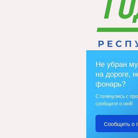
Не убран му
на дороге, н
фонарь?
Столкнулись с пр
сообщите о ней!
Сообщить о 