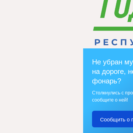
Не убран му
на дороге, н
фонарь?
Столкнулись с пр
сообщите о ней!
Сообщить о 