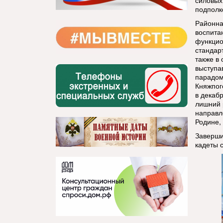
силовых
подполк
Районна
воспита
функцио
стандар
также в
выступа
парадом,
Княжпог
в декаб
лишний 
направл
Родине, 
Заверши
кадеты 