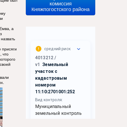
ющим был
комиссия
Княжпогостского района
ому
ли
Емва, а
з
 назвать
е присяги
, что
которого
 своей
овали
х.