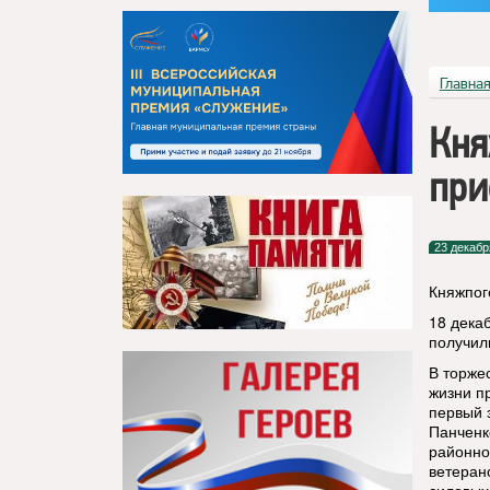
Главна
Кня
при
23 декабр
Княжпог
18 дека
получил
В торже
жизни п
первый 
Панченк
районно
ветеран