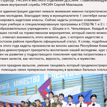
 структур, УФСИН и местного отделения ДОСААФ. Главнокоманду
овник внутренней службы УФСИН Сергей Маклашов.
я администрация уделяет немало внимания именно патриотическ
нию молодежи, благодаря чему в муниципалитете 1 сентября нача
нировать кадетские классы. Сейчас кадеты успешно осваивают
тную учебную и специализированную программы в СОШ № 1 и 2 г. 
 образовательных учреждениях с. Шошка и п. Чиньяворык. Каждый и
вших гостей на торжественном мероприятии, который смело можно
 отмечал значимость этого момента, дня, с которого кадетство в
остском районе приобрело официальный статус. К слову, подобны
ре этого года кадеты произнесли во многих школах Республики Коми
раз демонстрирует приоритеты воспитания нашей молодежи, курс 
ен на развитие у подрастающего поколения чувства патриотизма к
таких качеств, как честность, верность, смелость и мужество.
лся праздник вальсом, умение танцевать который продемонстрир
с помощью своих прекрасных помощниц в красивых бальных платья