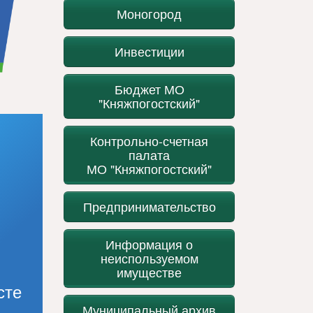
Моногород
Инвестиции
Бюджет МО
"Княжпогостский"
Контрольно-счетная
палата
МО "Княжпогостский"
Предпринимательство
Информация о
неиспользуемом
имуществе
сте
Муниципальный архив