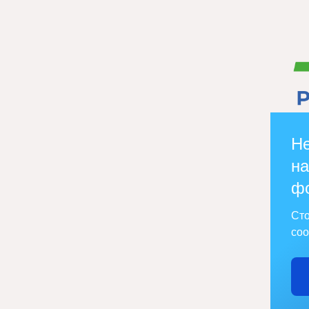
Не
на
ф
Сто
соо