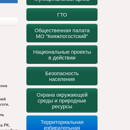
ГТО
Общественная палата
МО "Княжпогостский"
Национальные проекты
в действии
Безопасность
населения
йона
Охрана окружающей
оей
среды и природные
гоги,
ресурсы
ль
Территориальная
а РК,
избирательная