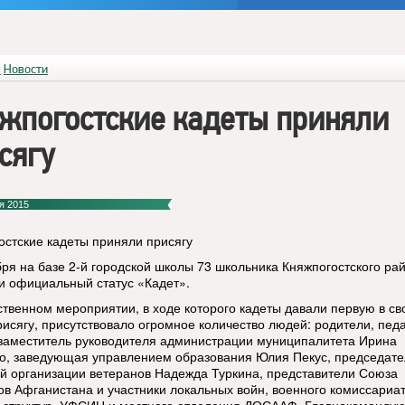
я
Новости
жпогостские кадеты приняли
сягу
я 2015
остские кадеты приняли присягу
бря на базе 2-й городской школы 73 школьника Княжпогостского ра
и официальный статус «Кадет».
ственном мероприятии, в ходе которого кадеты давали первую в св
рисягу, присутствовало огромное количество людей: родители, педа
заместитель руководителя администрации муниципалитета Ирина
о, заведующая управлением образования Юлия Пекус, председате
й организации ветеранов Надежда Туркина, представители Союза
ов Афганистана и участники локальных войн, военного комиссариат