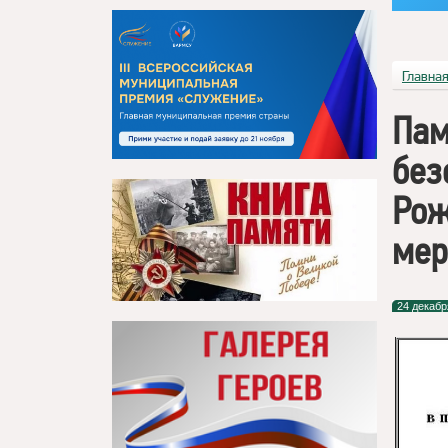
Главна
Пам
без
Рож
мер
24 декабр