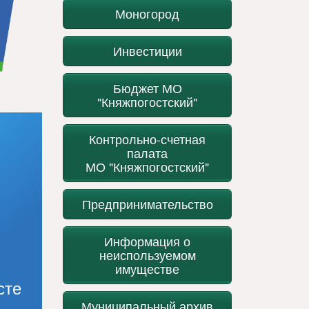
Моногород
Инвестиции
Бюджет МО
"Княжпогостский"
Контрольно-счетная
палата
МО "Княжпогостский"
Предпринимательство
Информация о
неиспользуемом
имуществе
сте
Муниципальный архив