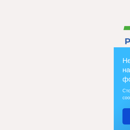
Не
на
ф
Сто
соо