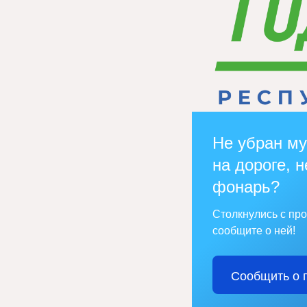
Не убран му
на дороге, н
фонарь?
Столкнулись с пр
сообщите о ней!
Сообщить о 