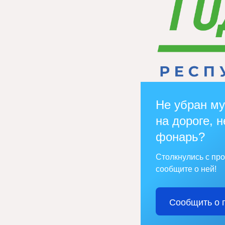
Не убран му
на дороге, н
фонарь?
Столкнулись с пр
сообщите о ней!
Сообщить о 