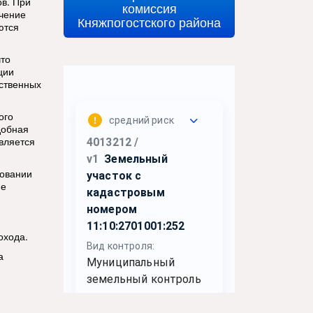
в. При
комиссия
ючение
Княжпогостского района
ются
что
ции
рственных
ого
добная
вляется
ховании
не
охода.
а