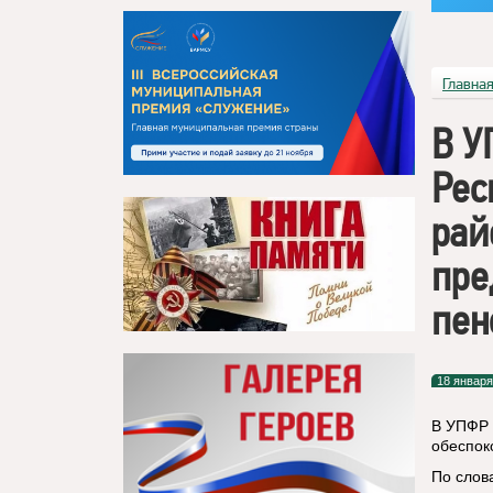
Главна
В У
Рес
рай
пре
пен
18 января
В УПФР 
обеспок
По слов