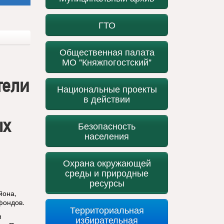
ГТО
Общественная палата
МО "Княжпогостский"
тели
Национальные проекты
в действии
ых
Безопасность
населения
Охрана окружающей
среды и природные
ресурсы
йона,
фондов.
Территориальная
м
избирательная