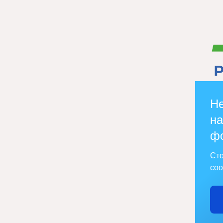
Не
на
ф
Сто
соо