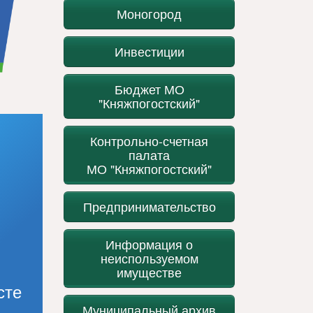
Моногород
Инвестиции
Бюджет МО
"Княжпогостский"
Контрольно-счетная
палата
МО "Княжпогостский"
Предпринимательство
Информация о
неиспользуемом
имуществе
сте
Муниципальный архив