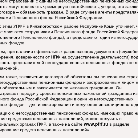
ном страховании с одним из негосударственных пенсионных фондо
енты могут проявлять чрезмерную настойчивость, уверяя, что закл
договора – обязанность граждан. В ряде случаев агенты представля
иками Пенсионного фонда Российской Федерации.
 с этим УПФР в Княжпогостском районе Республике Коми уточняет, 
не являются сотрудниками Пенсионного фонда Российской Федера
рственного Пенсионного фонда), а представляют один из негосуда
ных фондов.
ем, при наличии официальных разрешающих документов (служебн
ерения, доверенности от НПФ на осуществление деятельности) по
ность представителей негосударственных пенсионных фондов не я
законной.
м также, заключение договора об обязательном пенсионном стра
егосударственным пенсионным фондом и застрахованным лицом 
я обязательным и заключается по желанию гражданина. Он
атривает передачу средств пенсионных накоплений гражданина из
ного фонда Российской Федерации в один из негосударственных
ных фондов – для инвестирования и получения инвестиционного д
цию о негосударственных пенсионных фондах, имеющих право н
ние средствами пенсионных накоплений, можно получить в
риальных органах ПФР, а также на сайте
www.pfrf.ru
в разделе
ирование средств пенсионных накоплений».