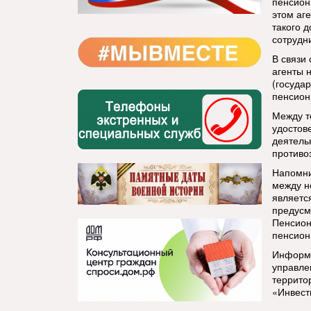
пенсион
этом аг
такого 
сотрудн
В связи
агенты 
(госуда
пенсион
Между т
удостов
деятель
противо
Напомни
между н
являетс
предусм
Пенсион
пенсион
Информа
управле
террито
«Инвест