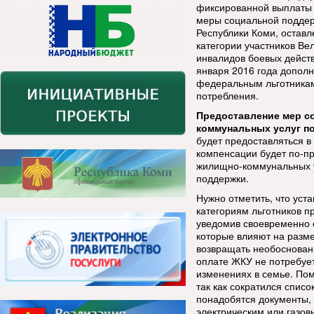
фиксированной выплаты 
меры социальной поддер
Республики Коми, оставл
категории участников Ве
инвалидов боевых действ
января 2016 года допол
федеральным льготникам
потребления.
Предоставление мер с
коммунальных услуг п
будет предоставляться в 
компенсации будет по-п
жилищно-коммунальных у
поддержки.
Нужно отметить, что ус
категориям льготников п
уведомив своевременно 
которые влияют на разм
возвращать необоснован
оплате ЖКУ не потребуе
изменениях в семье. Пом
так как сократился спис
понадобятся документы,
электрическим или газо