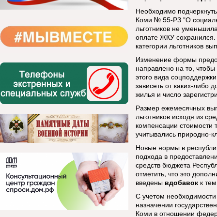
Необходимо подчеркнуть,
Коми № 55-РЗ "О социал
льготников не уменьшила
оплате ЖКУ сохранился. 
категории льготников вы
Изменение формы предо
направлено на то, чтобы
этого вида соцподдержки
зависеть от каких-либо 
жилья и число зарегистр
Размер ежемесячных вып
льготников исходя из ср
компенсации стоимости 
учитывались природно-кл
Новые нормы в республи
подхода в предоставлени
средств бюджета Респуб
отметить, что это допол
введены
вдобавок
к тем
С учетом необходимости
назначении государствен
Коми в отношении федер