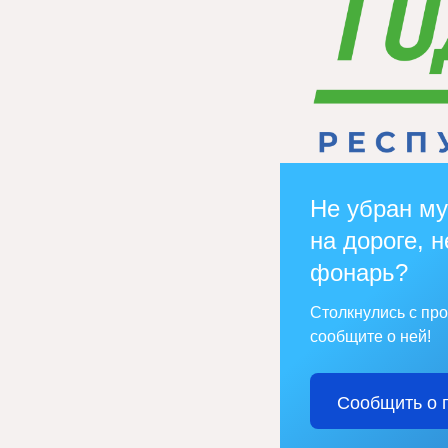
Не убран му
на дороге, н
фонарь?
Столкнулись с пр
сообщите о ней!
Сообщить о 