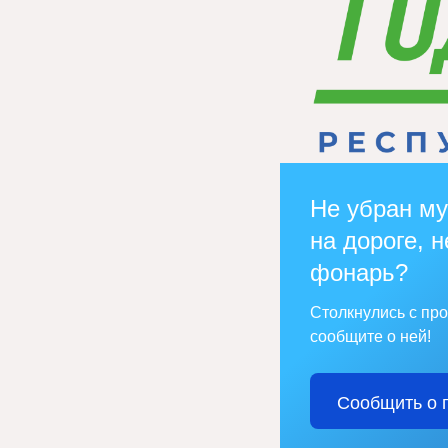
Не убран му
на дороге, н
фонарь?
Столкнулись с пр
сообщите о ней!
Сообщить о 