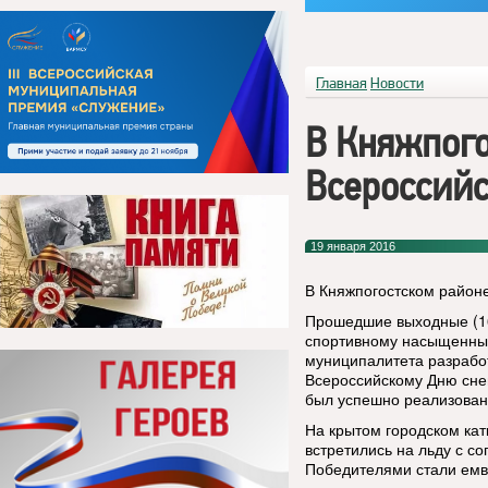
Главная
Новости
В Княжпого
Всероссийс
19 января 2016
В Княжпогостском районе
Прошедшие выходные (16 
спортивному насыщенным
муниципалитета разрабо
Всероссийскому Дню снег
был успешно реализован 
На крытом городском кат
встретились на льду с с
Победителями стали емв