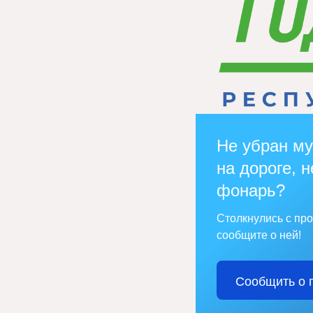
Не убран му
на дороге, н
фонарь?
Столкнулись с пр
сообщите о ней!
Сообщить о 