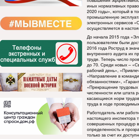
повышения эффективност
иных нормативных правов
2020 годы», который в т
промышленную эксплуат
электронных сервисов «
осуществляется в насто
До начала 2015 года «Э
пользователям были дос
2016 года Роструд в зна
внутреннего аудита их п
труде. Теперь число про
до 70. Среди новых – «
рабочий день», «Привлеч
«Направление в команди
обязанностями», «Гаран
«Прекращение трудовых 
численности или штата р
касающиеся норм трудов
труда в ходе проводимых
Работодатель или работн
настоящего инспектора т
совершенных процедур в
определенность и прозра
только за счет их доступ