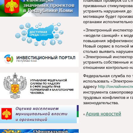
плановых проверок со сто
призванных стимулирова
устранять нарушения до 
мотивации будет произв
органами исполнительно
«Электронный инспектор»
«модели санкций» к мод
повышения эффективност
Новый сервис в полной м
столько выявить нарушени
«Электронный инспектор
устранять собственные и
отношении контрольно-н
Федеральная служба по т
использовать «Электронн
адресу
http://онлайнинс
инструмента самопроверо
трудовых конфликтов и 
законодательства.
Архив новостей
«