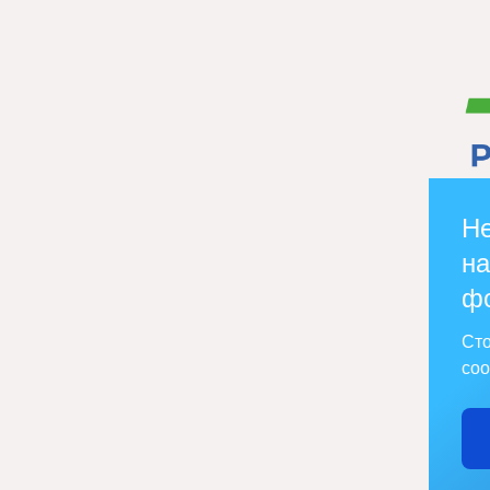
Не
на
ф
Сто
соо