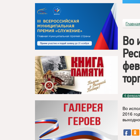
Главна
Во 
Рес
фев
тор
4 феврал
Во испо
2016 го
выходно