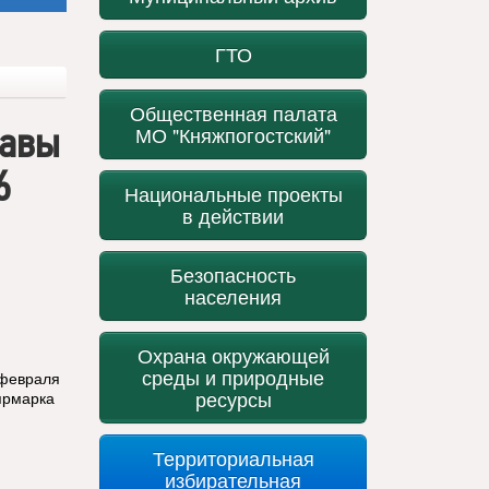
ГТО
Общественная палата
лавы
МО "Княжпогостский"
6
Национальные проекты
в действии
Безопасность
населения
Охрана окружающей
среды и природные
 февраля
ресурсы
ярмарка
Территориальная
избирательная