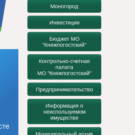
Моногород
Инвестиции
Бюджет МО
"Княжпогостский"
Контрольно-счетная
палата
МО "Княжпогостский"
Предпринимательство
Информация о
неиспользуемом
имуществе
сте
Муниципальный архив