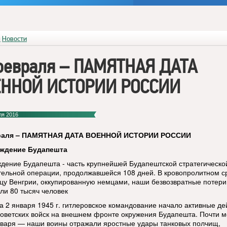
я
Новости
февраля – ПАМЯТНАЯ ДАТА
ЕННОЙ ИСТОРИИ РОССИИ
ля 2016
раля – ПАМЯТНАЯ ДАТА ВОЕННОЙ ИСТОРИИ РОССИИ
ждение Будапешта
дение Будапешта - часть крупнейшей Будапештской стратегическо
тельной операции, продолжавшейся 108 дней. В кровопролитном 
ицу Венгрии, оккупированную немцами, наши безвозвратные потери
ли 80 тысяч человек
на 2 января 1945 г. гитлеровское командование начало активные де
советских войск на внешнем фронте окружения Будапешта. Почти 
нваря — наши воины отражали яростные удары танковых полчищ,