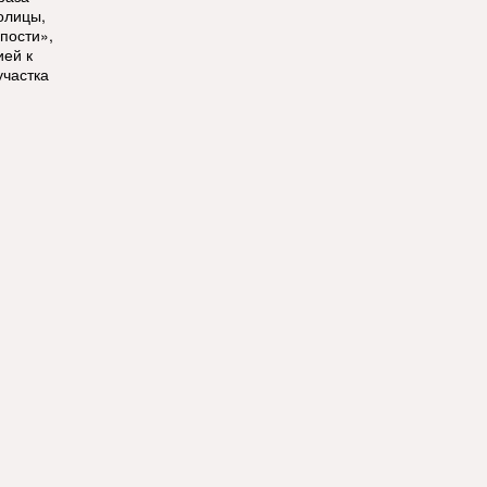
олицы,
пости»,
ией к
участка