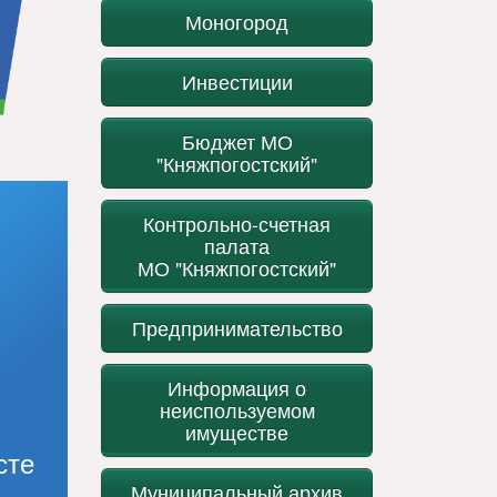
Моногород
Инвестиции
Бюджет МО
"Княжпогостский"
Контрольно-счетная
палата
МО "Княжпогостский"
Предпринимательство
Информация о
неиспользуемом
имуществе
сте
Муниципальный архив