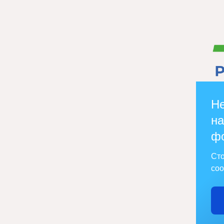
Не
на
ф
Сто
соо