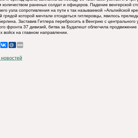
 количеством раненых солдат и офицеров. Падение венгерской ст
его узла сопротивления на пути к так называемой «Альпийской кре
ой грядой которой мечтали отсидеться гитлеровцы, явилось прелюд
Берлина. Заставив Гитлера перебросить в Венгрию с центрального 
ого фронта 37 дивизий, битва за Будапешт облегчила продвижение
их войск на главном направлении.
 новостей