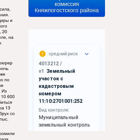
комиссия
сила,
Княжпогостского района
ания.
диры и
кого
, 20
еле, на
к
нфюрер
ночь
зже
но по
ке
 Из
 10 600
биться
ра 13
брух со
тыс.
громили
раза