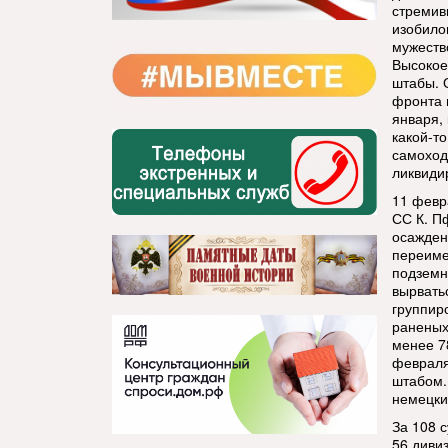
стремив
изобило
мужеств
Высокое
штабы. 
фронта 
января,
какой-т
самоход
ликвиди
11 февр
СС К. П
осажден
переиме
подземн
вырвать
группир
раненых
менее 7
февраля
штабом.
немецки
За 108 
56 дивиз