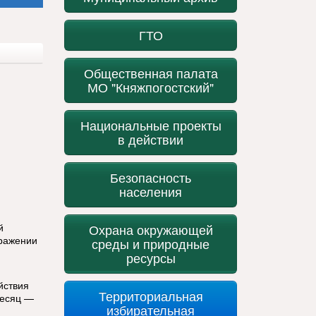
ГТО
Общественная палата
МО "Княжпогостский"
Национальные проекты
в действии
Безопасность
населения
й
Охрана окружающей
сражении
среды и природные
ресурсы
йствия
Территориальная
месяц —
избирательная