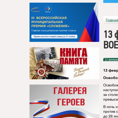
Главна
13 
ВО
12 февра
13 фев
Освобо
Освобож
наступа
за стол
превыси
В ночь 
против 
до 26 я