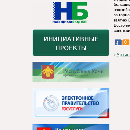
большим
важнейш
за горн
взятию 
Восточн
советск
Архив
«