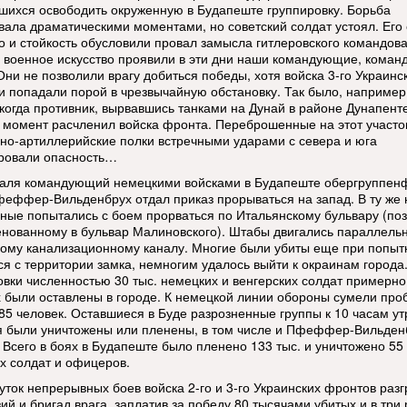
шихся освободить окруженную в Будапеште группировку. Борьба
вала драматическими моментами, но советский солдат устоял. Его 
о и стойкость обусловили провал замысла гитлеровского командов
 военное искусство проявили в эти дни наши командующие, коман
Они не позволили врагу добиться победы, хотя войска 3-го Украинс
и попадали порой в чрезвычайную обстановку. Так было, например
 когда противник, вырвавшись танками на Дунай в районе Дунапент
о момент расчленил войска фронта. Переброшенные на этот участо
но-артиллерийские полки встречными ударами с севера и юга
ровали опасность…
аля командующий немецкими войсками в Будапеште обергруппе
феффер-Вильденбрух отдал приказ прорываться на запад. В ту же 
ные попытались с боем прорваться по Итальянскому бульвару (по
нованному в бульвар Малиновского). Штабы двигались параллель
ому канализационному каналу. Многие были убиты еще при попыт
ся с территории замка, немногим удалось выйти к окраинам города.
овки численностью 30 тыс. немецких и венгерских солдат примерно
 были оставлены в городе. К немецкой линии обороны сумели про
85 человек. Оставшиеся в Буде разрозненные группы к 10 часам ут
 были уничтожены или пленены, в том числе и Пфеффер-Вильден
 Всего в боях в Будапеште было пленено 133 тыс. и уничтожено 55 
х солдат и офицеров.
суток непрерывных боев войска 2-го и 3-го Украинских фронтов раз
ий и бригад врага, заплатив за победу 80 тысячами убитых и в три 