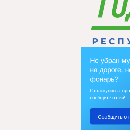
Не убран му
на дороге, н
фонарь?
Столкнулись с пр
сообщите о ней!
Сообщить о 