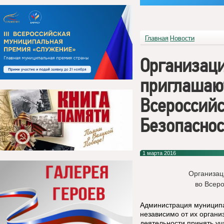
Главная
Новости
Организац
приглашают
Всероссийс
Безопаснос
1 марта 2016
Организац
во Всеро
Администрация муниципа
независимо от их органи
деятельности принять уч