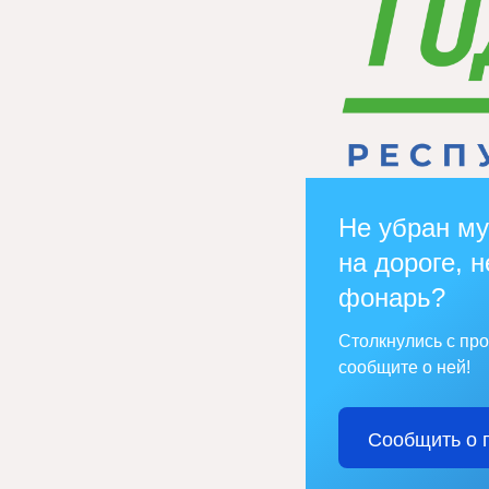
Не убран му
на дороге, н
фонарь?
Столкнулись с пр
сообщите о ней!
Сообщить о 