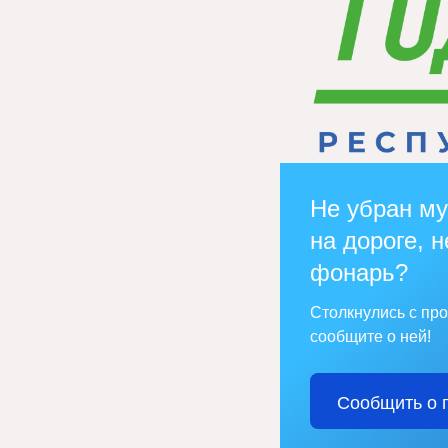
Не убран му
на дороге, н
фонарь?
Столкнулись с пр
сообщите о ней!
Сообщить о 