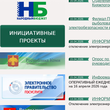
Отделение Госавтоинспекции ОМВД России по
16.04.2026
Княжпого
Филиал ПАО «Россети» - МЭС Северо-Запада напоминает
16.04.2026
рыболова
электробезопасности 
ИНФОРМ
16.04.2026
отключение электроэнер
Опрос по оценки эффективности деятельности
15.04.2026
руководи
Информа
15.04.2026
ОПЕРАТИВНЫЙ ЕЖЕДНЕ
на 16 апреля 2026 года
ИНФОРМ
14.04.2026
Отключение электроэнер