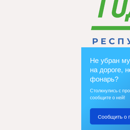
Не убран му
на дороге, н
фонарь?
Столкнулись с пр
сообщите о ней!
Сообщить о 