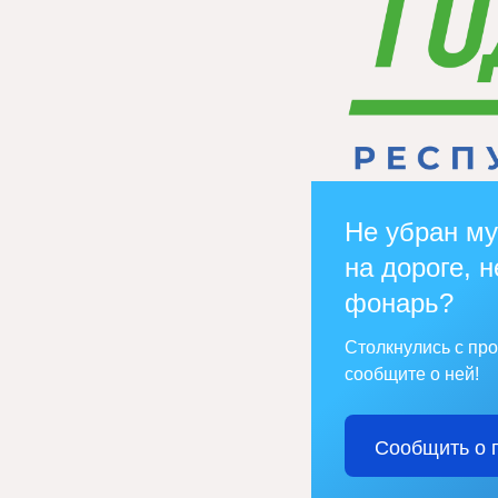
Не убран му
на дороге, н
фонарь?
Столкнулись с пр
сообщите о ней!
Сообщить о 