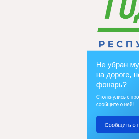
Не убран му
на дороге, н
фонарь?
Столкнулись с пр
сообщите о ней!
Сообщить о 