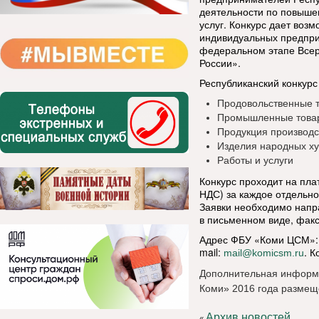
деятельности по повыше
услуг. Конкурс дает воз
индивидуальных предпри
федеральном этапе Всер
России».
Республиканский конкур
Продовольственные 
Промышленные товар
Продукция производс
Изделия народных х
Работы и услуги
Конкурс проходит на пла
НДС) за каждое отдельно
Заявки необходимо нап
в письменном виде, факс
Адрес ФБУ «Коми ЦСМ»: 1
mail:
. 
mail@komicsm.ru
Дополнительная информа
Коми» 2016 года размещ
Архив новостей
«