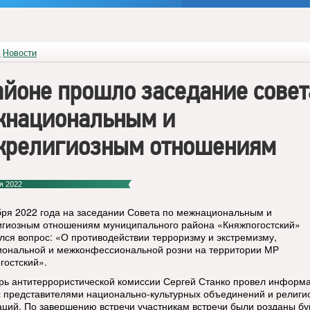
я
Новости
айоне прошло заседание совет
национальным и
религиозным отношениям
я 2022
бря 2022 года на заседании Совета по межнациональным и
гиозным отношениям муниципального района «Княжпогостский»
лся вопрос: «О противодействии терроризму и экстремизму,
ональной и межконфессиональной розни на территории МР
гостский».
рь антитеррористической комиссии Сергей Станко провел информ
с представителями национально-культурных объединений и религи
аций. По завершению встречи участникам встречи были розданы бу