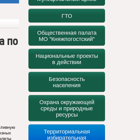
ГТО
Общественная палата
а по
МО "Княжпогостский"
Национальные проекты
в действии
Безопасность
населения
Охрана окружающей
среды и природные
ресурсы
ативную
Территориальная
озных
избирательная
клеты