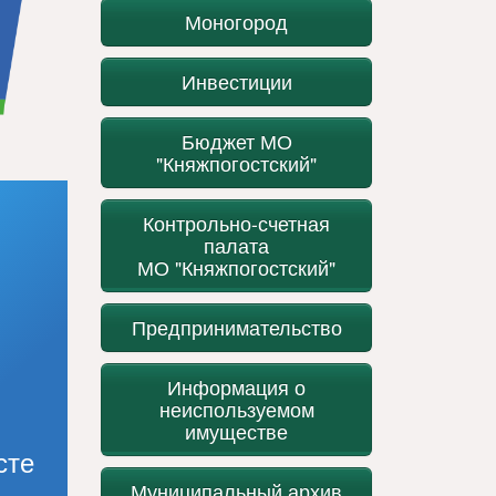
Моногород
Инвестиции
Бюджет МО
"Княжпогостский"
Контрольно-счетная
палата
МО "Княжпогостский"
Предпринимательство
Информация о
неиспользуемом
имуществе
сте
Муниципальный архив