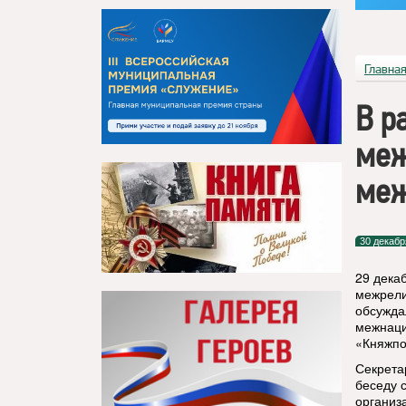
Главна
В р
меж
меж
30 декабр
29 дека
межрели
обсужда
межнаци
«Княжпо
Секрета
беседу 
организ