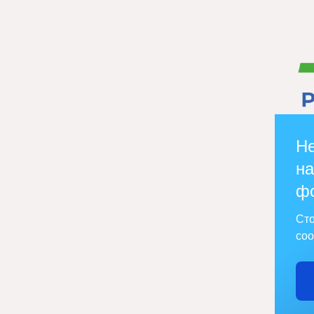
Не
на
ф
Сто
соо