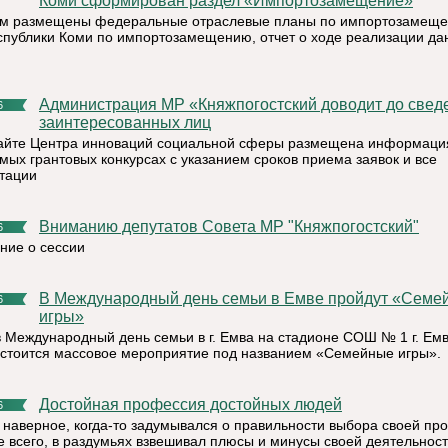
Коми сформирован раздел «Импортозамещение»
ом размещены федеральные отраслевые планы по импортозамеще
спублики Коми по импортозамещению, отчет о ходе реализации да
Администрация МР «Княжпогостский доводит до сведения
6
заинтересованных лиц
сайте Центра инноваций социальной сферы размещена информаци
мых грантовых конкурсах с указанием сроков приема заявок и все
тации
Вниманию депутатов Совета МР "Княжпогостский"
6
ние о сессии
В Международный день семьи в Емве пройдут «Семейные
6
игры»
в Международный день семьи в г. Емва на стадионе СОШ № 1 г. Емв
остоится массовое мероприятие под названием «Семейные игры».
Достойная профессия достойных людей
6
 наверное, когда-то задумывался о правильности выбора своей пр
ее всего, в раздумьях взвешивал плюсы и минусы своей деятельност