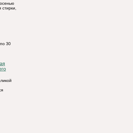
 осенью
 стирки,
 по 30
его
еликой
ся