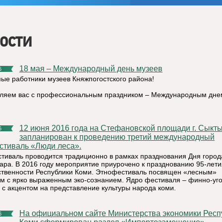
ости
18 мая – Международный день музеев
6
ые работники музеев Княжпогостского района!
ляем вас с профессиональным праздником – Международным дне
12 июня 2016 года на Стефановской площади г. Сыктывкар
6
запланирован к проведению третий международный
стиваль «Люди леса».
тиваль проводится традиционно в рамках празднования Дня город
ара. В 2016 году мероприятие приурочено к празднованию 95-лети
ственности Республики Коми. Этнофестиваль посвящен «лесным»
ам с ярко выраженным эко-сознанием. Ядро фестиваля – финно-уг
а с акцентом на представление культуры народа коми.
На официальном сайте Министерства экономики Республики
6