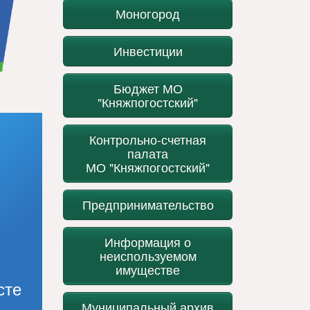
Моногород
Инвестиции
Бюджет МО
"Княжпогостский"
Контрольно-счетная
палата
МО "Княжпогостский"
Предпринимательство
Информация о
неиспользуемом
имуществе
сте
Муниципальный архив