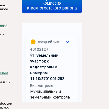
комиссия
нию,
Княжпогостского района
нного
я о
а в 15
офессии
и, но,