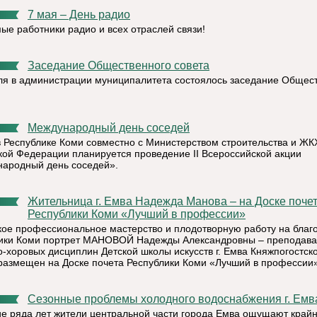
7 мая – День радио
ые работники радио и всех отраслей связи!
Заседание Общественного совета
ля в администрации муниципалитета состоялось заседание Общес
Международный день соседей
в Республике Коми совместно с Министерством строительства и ЖК
кой Федерации планируется проведение II Всероссийской акции
ародный день соседей».
Жительница г. Емва Надежда Манова – на Доске почета
Республики Коми «Лучший в профессии»
кое профессиональное мастерство и плодотворную работу на благ
ики Коми портрет МАНОВОЙ Надежды Александровны – преподава
о-хоровых дисциплин Детской школы искусств г. Емва Княжпогостск
размещен на Доске почета Республики Коми «Лучший в профессии»
Сезонные проблемы холодного водоснабжения г. Емв
ие ряда лет жители центральной части города Емва ощущают край