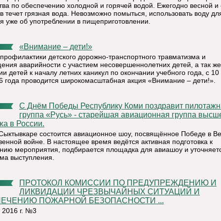
тва по обеспечению холодной и горячей водой. Ежегодно весной и
в течет грязная вода. Невозможно помыться, использовать воду для
ря уже об употреблении в пищеприготовлении.
«Внимание – дети!»
 профилактики детского дорожно-транспортного травматизма и
ения аварийности с участием несовершеннолетних детей, а так же
и детей к началу летних каникул по окончании учебного года, с 10
6 года проводится широкомасштабная акция «Внимание – дети!».
С Днём Победы Республику Коми поздравит пилотажная
группа «Русь» - старейшая авиационная группа высш
жа в России.
 Сыктывкаре состоится авиационное шоу, посвящённое Победе в В
венной войне. В настоящее время ведётся активная подготовка к
нию мероприятия, подбирается площадка для авиашоу и уточняет
ма выступления.
ПРОТОКОЛ КОМИССИИ ПО ПРЕДУПРЕЖДЕНИЮ И
ЛИКВИДАЦИИ ЧРЕЗВЫЧАЙНЫХ СИТУАЦИЙ И
ЕЧЕНИЮ ПОЖАРНОЙ БЕЗОПАСНОСТИ ...
 2016 г. №3