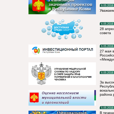
6.05.2016
Уважаем
6.05.2016
28 апре
совета
6.05.2016
27 мая 
Российс
«Междун
6.05.2016
За высо
Республ
вокальн
района 
5.05.2016
В течен