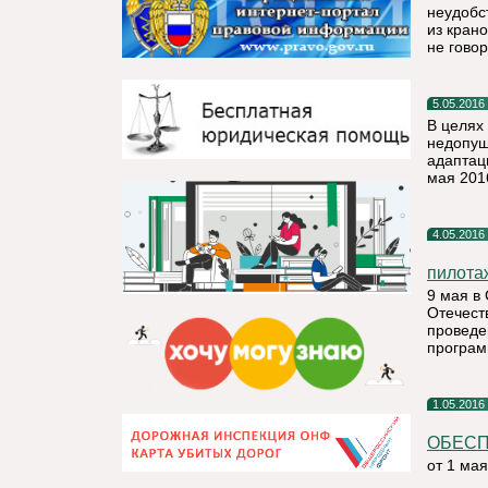
неудобс
из крано
не гово
5.05.2016
В целях
недопущ
адаптаци
мая 201
4.05.2016
пилота
9 мая в
Отечест
проведе
програм
1.05.2016
ОБЕСП
от 1 мая