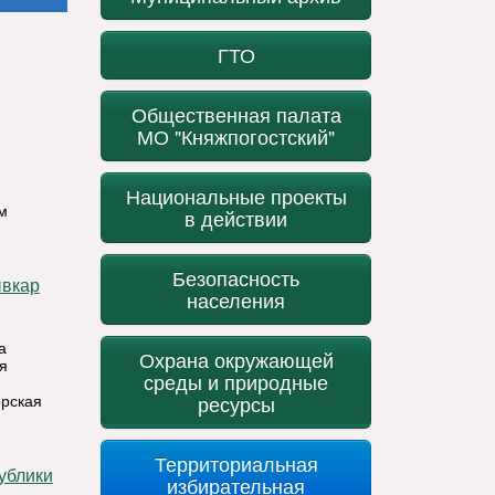
ГТО
Общественная палата
МО "Княжпогостский"
Национальные проекты
м
в действии
Безопасность
населения
а
Охрана окружающей
я
среды и природные
ресурсы
орская
Территориальная
избирательная