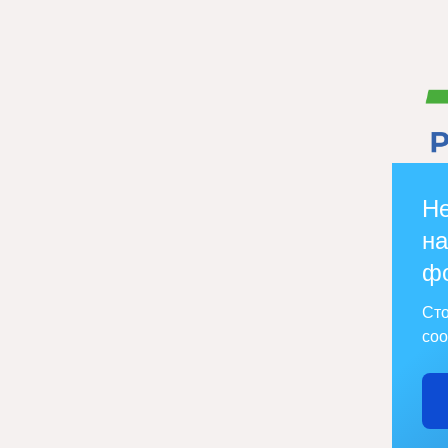
Не
на
ф
Сто
соо