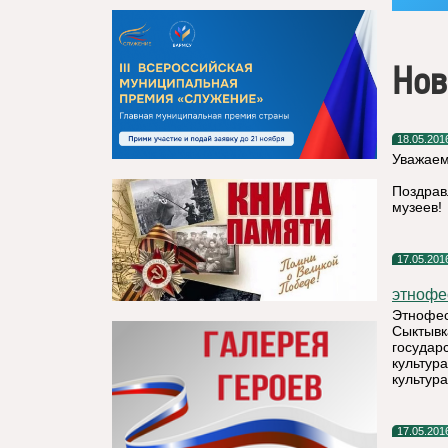
Нов
18.05.201
Уважаем
Поздрав
музеев!
17.05.201
этнофе
Этнофес
Сыктывк
государ
культур
культур
17.05.201