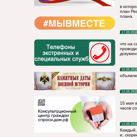
в котор
план Ре
плана.
17.05.201
что на 
проводи
докумен
16.05.201
объявле
13.05.201
15 мая 
часов с
13.05.201
Каждый,
и, скор