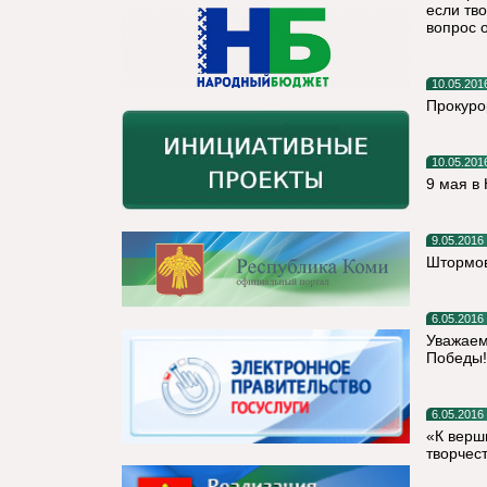
если тв
вопрос 
10.05.201
Прокуро
10.05.201
9 мая в
9.05.2016
Штормов
6.05.2016
Уважаем
Победы!
6.05.2016
«К верш
творчес