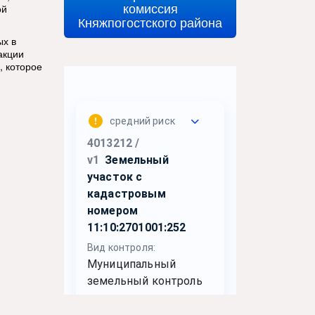
комиссия
ой
Княжпогостского района
ых в
акции
, которое