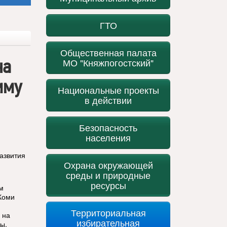
ГТО
Общественная палата
на
МО "Княжпогостский"
мму
Национальные проекты
в действии
Безопасность
населения
азвития
Охрана окружающей
среды и природные
ресурсы
м
Коми
Территориальная
 на
избирательная
ы,