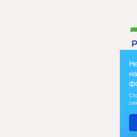
Не
на
ф
Сто
соо