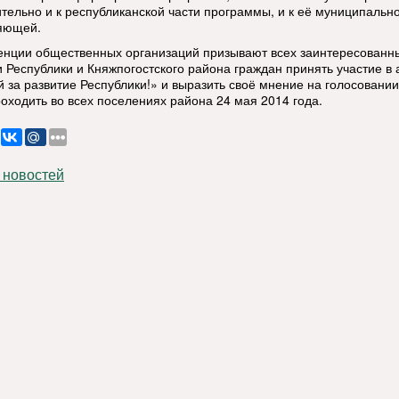
тельно и к республиканской части программы, и к её муниципальн
яющей.
нции общественных организаций призывают всех заинтересованн
и Республики и Княжпогостского района граждан принять участие в 
й за развитие Республики!» и выразить своё мнение на голосовании
роходить во всех поселениях района 24 мая 2014 года.
 новостей