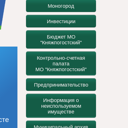
Моногород
Инвестиции
Бюджет МО
"Княжпогостский"
Контрольно-счетная
палата
МО "Княжпогостский"
Предпринимательство
Информация о
неиспользуемом
имуществе
сте
Муниципальный архив