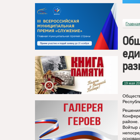
Главна
Общ
еди
раз
19 мая 20
Обществ
Республ
Решения
Конфере
районе.
Войтыр 
непосре
основан