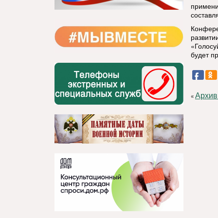
примени
составл
Конфере
развити
«Голосу
будет п
Архив
«