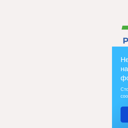
Не
на
ф
Сто
соо