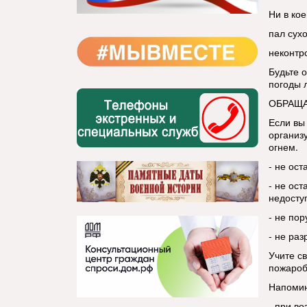
Ни в кое
пал сухо
неконтр
Будьте 
погоды 
ОБРАЩА
Если вы
организу
огнем.
- не ос
- не ост
недосту
- не пор
- не раз
Учите с
пожароб
Напоми
- при в