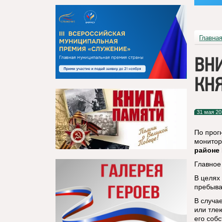
Главна
ВН
КН
31 мая 20
По прог
монитор
районе
Главное
В целях
пребыва
В случа
или тле
его соб