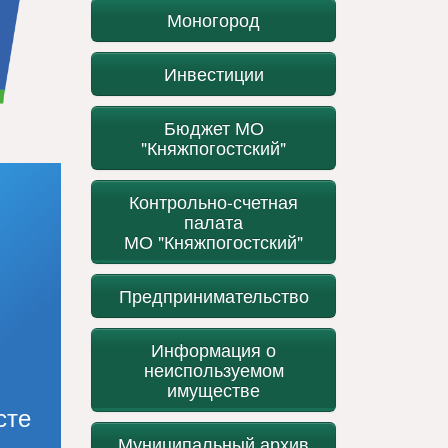
Моногород
Инвестиции
Бюджет МО
"Княжпогостский"
Контрольно-счетная
палата
МО "Княжпогостский"
Предпринимательство
Информация о
неиспользуемом
имуществе
сте
Муниципальный архив