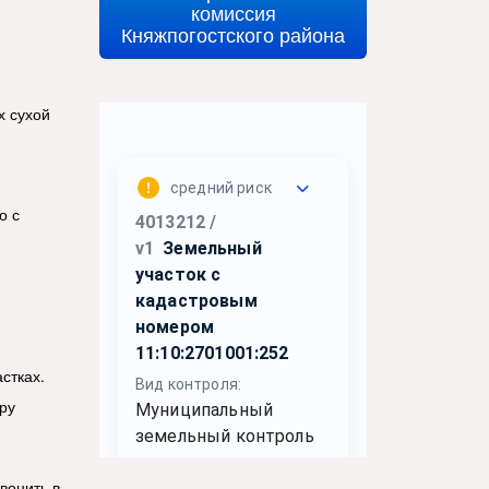
комиссия
Княжпогостского района
х сухой
о с
стках.
ру
вонить в