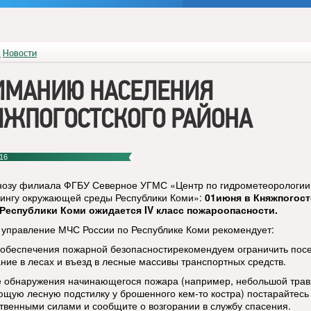
я
Новости
ИМАНИЮ НАСЕЛЕНИЯ
ЯЖПОГОСТСКОГО РАЙОНА
16
нозу филиала ФГБУ Северное УГМС «Центр по гидрометеорологии
ингу окружающей среды Республики Коми»:
01июня в Княжпогос
 Республики Коми ожидается
IV
класс пожароопасности.
 управление МЧС России по Республике Коми рекомендует:
 обеспечения пожарной безопасностирекомендуем ограничить пос
ние в лесах и въезд в лесные массивы транспортных средств.
е обнаружения начинающегося пожара (например, небольшой трав
ющую лесную подстилку у брошенного кем-то костра) постарайтесь
ственными силами и сообщите о возгорании в службу спасения.