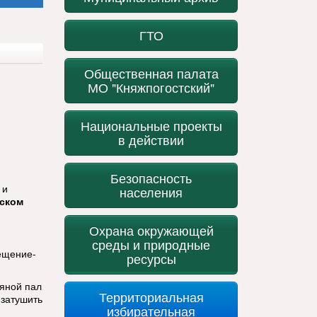
ГТО
Общественная палата
МО "Княжпогостский"
Национальные проекты
в действии
Безопасность
 и
населения
тском
Охрана окружающей
среды и природные
ещение-
ресурсы
яной пал
Территориальная
 затушить
избирательная