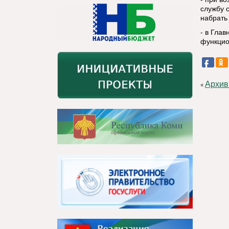
службу 
набрать 
- в Гла
функцио
Архив
«