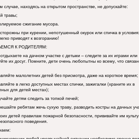
м случае, находясь на открытом пространстве, не допускайте:
й травы;
олируемое сжигание мусора.
осторожны при курении, непотушенный окурок или спичка в условия
легко приводят к возгоранию!
ЕМСЯ К РОДИТЕЛЯМ:
 отдыхаете на дачном участке с детьми – следите за их играми или
йте их досуг. Помните, дети очень любопытны ко всему, что связан
тавляйте малолетних детей без присмотра, даже на короткое время;
авляйте в легко доступных местах спички, зажигалки (храните их в
пных для детей местах);
учайте детям следить за топкой печей;
решайте ребятам жечь сухую траву, разводить костры на дачных уча
воих детей правилам пожарной безопасности, прививайте им культу
езопасного поведения.
наем:
озникновении любой чрезвычайной ситуации необходимо срочно поз