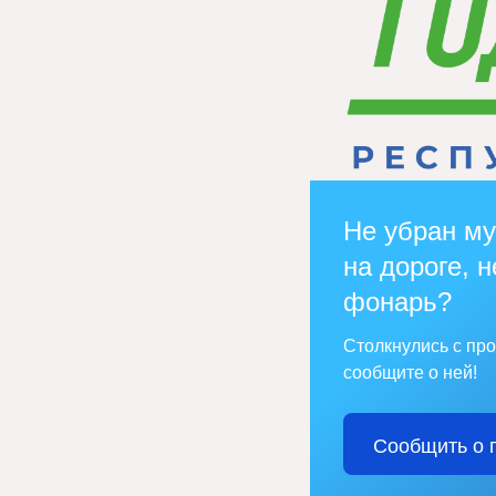
Не убран му
на дороге, н
фонарь?
Столкнулись с пр
сообщите о ней!
Сообщить о 