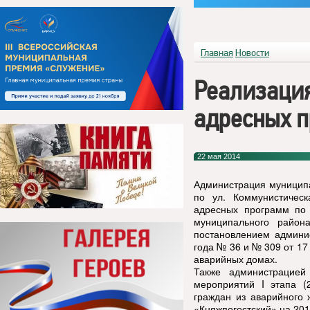
Главная
Новости
Реализаци
адресных 
22 мая 2014
Администрация муниципа
по ул. Коммунистичес
адресных программ по
муниципального район
постановлением админи
года № 36 и № 309 от 17
аварийных домах.
Также администрацией
мероприятий
I
этапа (2
граждан из аварийного
«Княжпогостский» на 2013