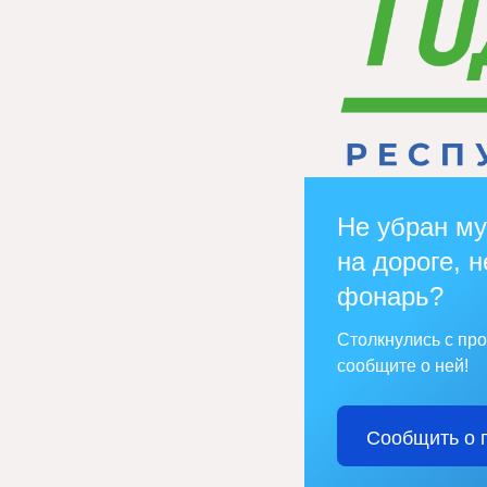
Не убран му
на дороге, н
фонарь?
Столкнулись с пр
сообщите о ней!
Сообщить о 