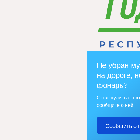
Не убран му
на дороге, н
фонарь?
Столкнулись с пр
сообщите о ней!
Сообщить о 