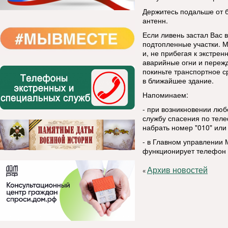
Держитесь подальше от 
антенн.
Если ливень застал Вас 
подтопленные участки. М
и, не прибегая к экстре
аварийные огни и пережд
покиньте транспортное с
в ближайшее здание.
Напоминаем:
- при возникновении люб
службу спасения по тел
набрать номер "010" или 
- в Главном управлении 
функционирует телефон д
Архив новостей
«