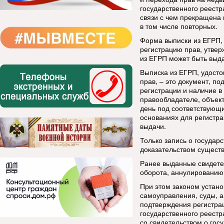
государственного реестр
связи с чем прекращена 
в том числе повторных.
Форма выписки из ЕГРП,
регистрацию прав, утве
из ЕГРП может быть выда
Выписка из ЕГРП, удост
прав, – это документ, п
регистрации и наличие в
правообладателе, объек
день под соответствующ
основаниях для регистрац
выдачи.
Только запись о государ
доказательством существ
Ранее выданные свидетел
оборота, аннулированию
При этом законом устано
самоуправления, суды, а
подтверждения регистра
государственного реестр
со свидетельством о гос