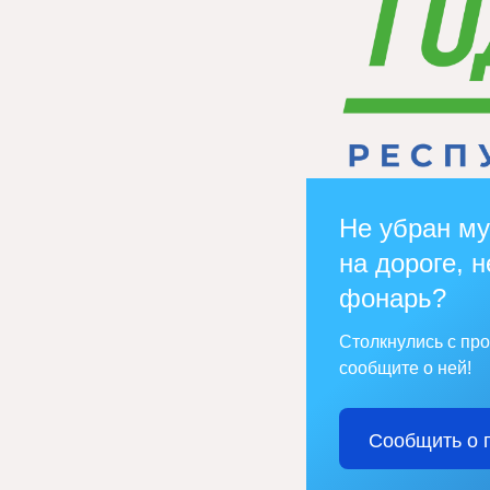
Не убран му
на дороге, н
фонарь?
Столкнулись с пр
сообщите о ней!
Сообщить о 