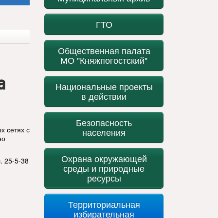
ГТО
Общественная палата
МО "Княжпогостский"
а
Национальные проекты
в действии
Безопасность
х сетях с
населения
но
Охрана окружающей
. 25-5-38
среды и природные
ресурсы
Территориальная
избирательная