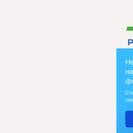
Не
на
ф
Сто
соо