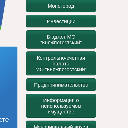
Моногород
Инвестиции
Бюджет МО
"Княжпогостский"
Контрольно-счетная
палата
МО "Княжпогостский"
Предпринимательство
Информация о
неиспользуемом
имуществе
сте
Муниципальный архив