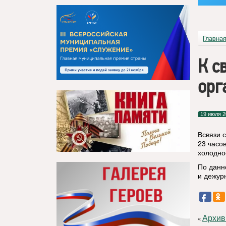
Главна
К с
орг
19 июля 2
Всвязи 
23 часов
холодно
По данн
и дежур
Архив
«