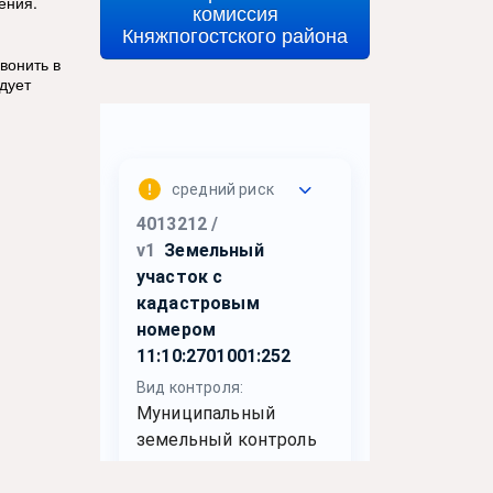
ения.
комиссия
Княжпогостского района
вонить в
дует