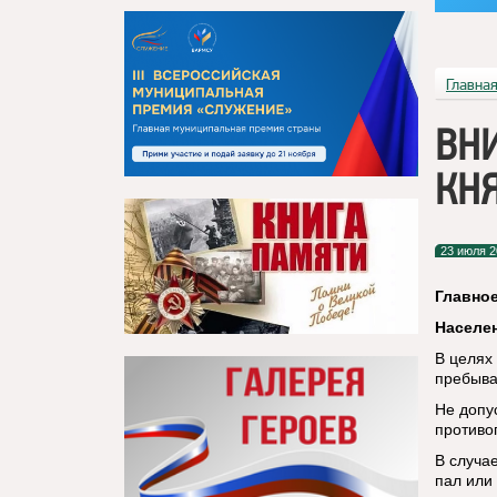
Главна
ВН
КНЯ
23 июля 2
Главное
Населе
В целях
пребыва
Не допу
противо
В случа
пал или