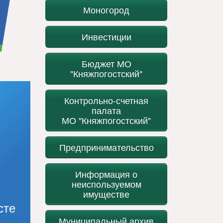
Моногород
Инвестиции
Бюджет МО
"Княжпогостский"
Контрольно-счетная
палата
МО "Княжпогостский"
Предпринимательство
Информация о
неиспользуемом
имуществе
сте
Муниципальный архив