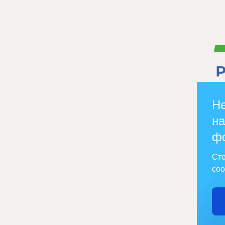
Не
на
ф
Сто
соо