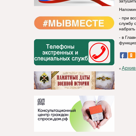
затушит
Напоми
- при в
службу 
набрать 
- в Гла
функцио
Архив
«