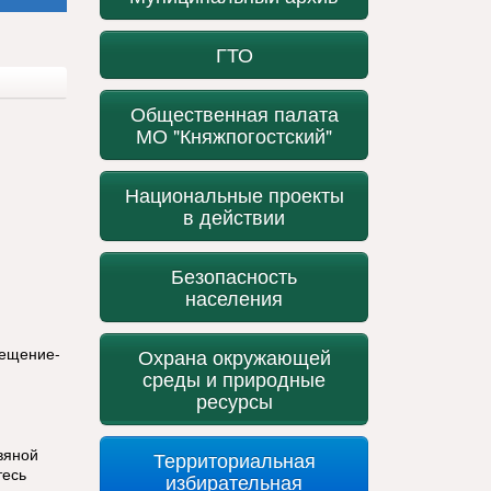
ГТО
Общественная палата
МО "Княжпогостский"
Национальные проекты
в действии
Безопасность
населения
сещение-
Охрана окружающей
среды и природные
ресурсы
вяной
Территориальная
тесь
избирательная