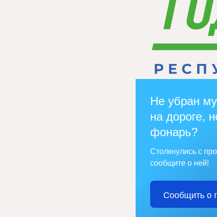
Не убран му
на дороге, н
фонарь?
Столкнулись с пр
сообщите о ней!
Сообщить о 