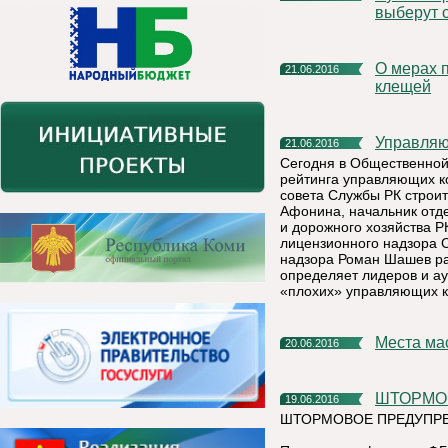
выберут 
О мерах профилактики заболевания и действиях при укусах
21.06.2016
клещей
Управля
21.06.2016
Сегодня в Общественной
рейтинга управляющих к
совета Службы РК строит
Афонина, начальник отд
и дорожного хозяйства 
лицензионного надзора С
надзора Роман Шашев рас
определяет лидеров и аут
«плохих» управляющих к
Места м
20.06.2016
ШТОРМО
19.06.2016
ШТОРМОВОЕ ПРЕДУПРЕ