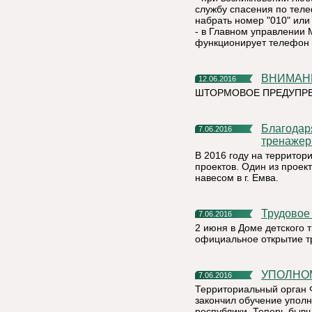
службу спасения по тел
набрать номер "010" или 
- в Главном управлении 
функционирует телефон д
ВНИМА
12.06.2016
ШТОРМОВОЕ ПРЕДУПРЕ
Благодаря малому проекту в Емве появится уличный
7.06.2016
тренажер
В 2016 году на территор
проектов. Один из проек
навесом в г. Емва.
Трудово
7.06.2016
2 июня в Доме детского 
официальное открытие т
УПОЛН
7.06.2016
Территориальный орган 
закончил обучение упол
республики. Теперь бывш