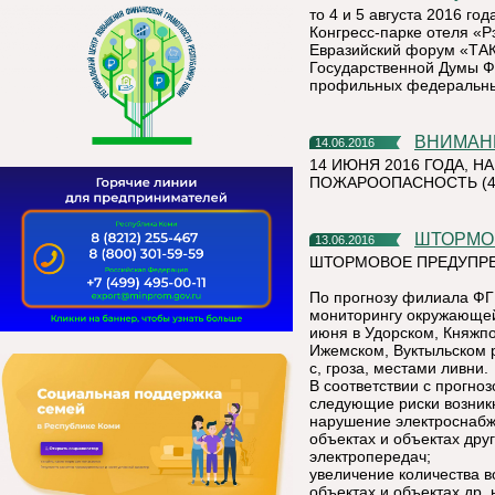
то 4 и 5 августа 2016 года
Конгресс-парке отеля «
Евразийский форум «ТАК
Государственной Думы Ф
профильных федеральных
ВНИМАН
14.06.2016
14 ИЮНЯ 2016 ГОДА, 
ПОЖАРООПАСНОСТЬ (4-
ШТОРМ
13.06.2016
ШТОРМОВОЕ ПРЕДУПРЕ
По прогнозу филиала ФГ
мониторингу окружающей 
июня в Удорском, Княжпо
Ижемском, Вуктыльском р
с, гроза, местами ливни.
В соответствии с прогно
следующие риски возник
нарушение электроснабж
объектах и объектах дру
электропередач;
увеличение количества в
объектах и объектах др