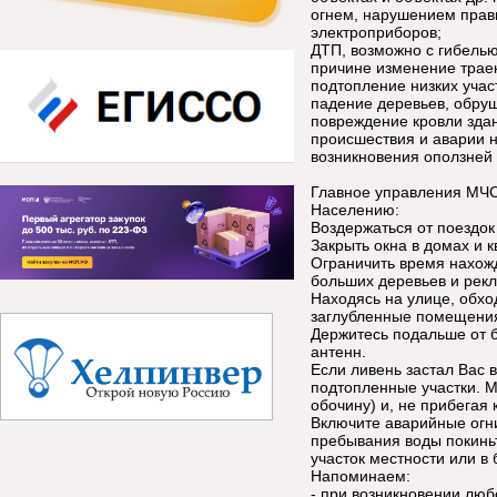
огнем, нарушением прав
электроприборов;
ДТП, возможно с гибелью
причине изменение траек
подтопление низких учас
падение деревьев, обруш
повреждение кровли зда
происшествия и аварии н
возникновения оползней 
Главное управления МЧС
Населению:
Воздержаться от поездок 
Закрыть окна в домах и к
Ограничить время нахожд
больших деревьев и рек
Находясь на улице, обхо
заглубленные помещени
Держитесь подальше от 
антенн.
Если ливень застал Вас 
подтопленные участки. М
обочину) и, не прибегая
Включите аварийные огни
пребывания воды покинь
участок местности или в
Напоминаем:
- при возникновении люб