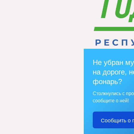
Не убран му
на дороге, н
фонарь?
Столкнулись с пр
сообщите о ней!
Сообщить о 