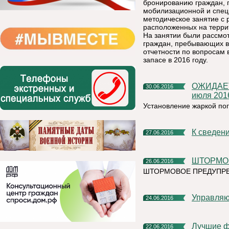
бронированию граждан, 
мобилизационной и специ
методическое занятие с 
расположенных на терри
На занятии были рассмо
граждан, пребывающих в 
отчетности по вопросам 
запасе в 2016 году.
ОЖИДАЕТСЯ УСТАНОВЛЕНИЕ ЖАРКОЙ ПОГОДЫ с 1 по 6
30.06.2016
июля 201
Установление жаркой пог
К сведе
27.06.2016
ШТОРМО
26.06.2016
ШТОРМОВОЕ ПРЕДУПРЕЖД
Управля
24.06.2016
Лучшие фотографии о сельской жизни в Республике Коми
22.06.2016