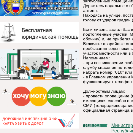
заглубленные помещени
Держитесь подальше от 
антенн.
Находясь на улице, пост
голову от ударов градин 
Если ливень застал Вас 
подтопленные участки. М
обочину) и, не прибегая
Включите аварийные огни
пребывания воды покинь
участок местности или в
Напоминаем:
- при возникновении люб
службу спасения по тел
набрать номер "010" или 
- в Главном управлении 
функционирует телефон д
Должностным лицам:
- провести оповещение 
имеющихся способов оп
СМИ (телерадиовещание)
официальная страница в
Министерство промышленности, транспорта и энергетики
16.06.2016
Республи