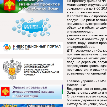
По прогнозу филиала ФГ
мониторингу окружающей
сохранением до 9.00 20.
южного, юго-восточного 
В соответствии с прогно
следующие риски возник
нарушение электроснабж
объектах и объектах дру
электропередач;
увеличение количества в
объектах и объектах др
огнем, нарушением прав
электроприборов;
ДТП, возможно с гибелью
причине изменение траек
подтопление низких учас
падение деревьев, обруш
повреждение кровли зда
происшествия и аварии н
возникновения оползней 
Главное управления МЧС
Населению:
Воздержаться от поездок 
Закрыть окна в домах и к
Ограничить время нахожд
больших деревьев и рек
Находясь на улице, обхо