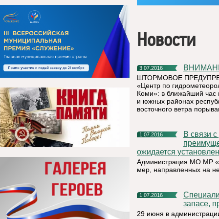
Новости
ВНИМА
3.07.2016
ШТОРМОВОЕ ПРЕДУПРЕЖД
«Центр по гидрометеоро
Коми»: в ближайший час 
и южных районах республ
восточного ветра порыва
В связи с установлением на территории республики жаркой,
1.07.2016
преимуще
ожидается установлен
Администрация МО МР «К
мер, направленных на н
Специалисты по бронированию граждан, пребывающих в
1.07.2016
запасе, 
29 июня в администраци