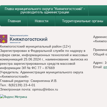
Глава муниципального округа "Княжпогостский" -
руководитель администрации
Главная
Новости
Территориальные органы
Админис
«Княжпо
Княжпогостский муниципальный район (12+)
Приемн
Зарегистрирован в Федеральной службе по надзору в
Общий о
сфере связи, информационных технологий и массовых
коммуникаций 25.06.2024 г., наименование: выписка из
Адрес: 1
реестра зарегистрированных средств массовой
Email:
e
информации ЭЛ № ФС 77 – 87669
Учредитель: Администрация муниципального округа
«Княжпогостский»
Главный редактор: Смирнягина И.В.
Тел.: 8(82139) 23-4-01
Электронная почта:
opmsu@inbox.ru