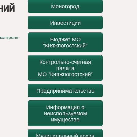
ний
Моногород
Инвестиции
 контроля
Бюджет МО
"Княжпогостский"
Контрольно-счетная
палата
МО "Княжпогостский"
Предпринимательство
Информация о
неиспользуемом
имуществе
Муниципальный архив