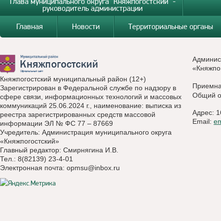
Глава муниципального округа "Княжпогостский" -
руководитель администрации
Главная
Новости
Территориальные органы
Админис
«Княжпо
Княжпогостский муниципальный район (12+)
Приемн
Зарегистрирован в Федеральной службе по надзору в
Общий о
сфере связи, информационных технологий и массовых
коммуникаций 25.06.2024 г., наименование: выписка из
Адрес: 1
реестра зарегистрированных средств массовой
Email:
e
информации ЭЛ № ФС 77 – 87669
Учредитель: Администрация муниципального округа
«Княжпогостский»
Главный редактор: Смирнягина И.В.
Тел.: 8(82139) 23-4-01
Электронная почта:
opmsu@inbox.ru