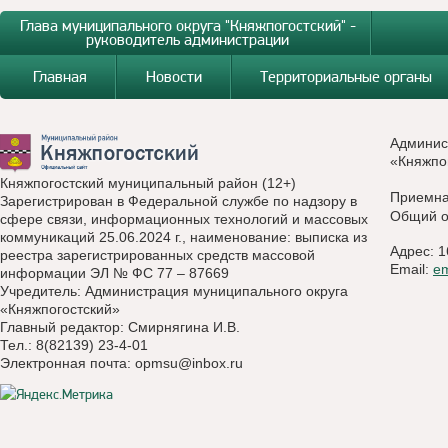
Глава муниципального округа "Княжпогостский" -
руководитель администрации
Главная
Новости
Территориальные органы
Админис
«Княжпо
Княжпогостский муниципальный район (12+)
Приемн
Зарегистрирован в Федеральной службе по надзору в
Общий о
сфере связи, информационных технологий и массовых
коммуникаций 25.06.2024 г., наименование: выписка из
Адрес: 1
реестра зарегистрированных средств массовой
Email:
e
информации ЭЛ № ФС 77 – 87669
Учредитель: Администрация муниципального округа
«Княжпогостский»
Главный редактор: Смирнягина И.В.
Тел.: 8(82139) 23-4-01
Электронная почта:
opmsu@inbox.ru