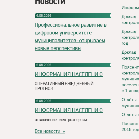
Новости
Информа
6.08.2026
Доклад 
контрол
Профессиональное развитие в
Доклад 
цифровом университете
контрол
муниципалитетов: открываем
год
новые перспективы
Доклад 
контрол
6.08.2026
Пояснит
контрол
ИНФОРМАЦИЯ НАСЕЛЕНИЮ
муницип
ОПЕРАТИВНЫЙ ЕЖЕДНЕВНЫЙ
поселен
ПРОГНОЗ
с 1 янва
Отчёты 
6.08.2026
муницип
ИНФОРМАЦИЯ НАСЕЛЕНИЮ
Отчеты 
отключение электроэнергии
Пояснит
2018 го
Все новости »