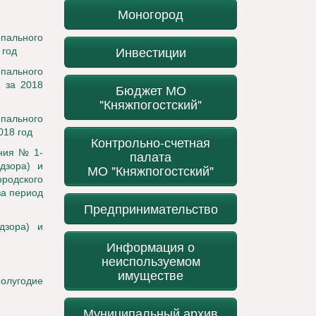
Моногород
ипального
Инвестиции
 год
ипального
 за 2018
Бюджет МО
"Княжпогостский"
ипального
018 год
Контрольно-счетная
ния № 1-
палата
дзора) и
МО "Княжпогостский"
ородского
за период
Предпринимательство
дзора) и
Информация о
неиспользуемом
имуществе
олугодие
Муниципальный архив