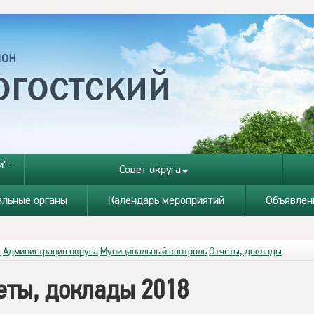
" -
Совет округа
альные органы
Календарь мероприятий
Объявлен
я
Администрация округа
Муниципальный контроль
Отчеты, доклады
еты, доклады 2018