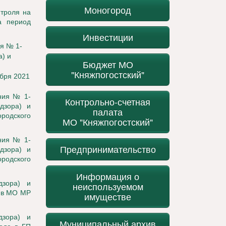
Моногород
нтроля на
а период
Инвестиции
я № 1-
а) и
Бюджет МО
"Княжпогостский"
абря 2021
ния № 1-
Контрольно-счетная
дзора) и
палата
ородского
МО "Княжпогостский"
ния № 1-
Предпринимательство
дзора) и
ородского
Информация о
дзора) и
неиспользуемом
а в МО МР
имуществе
дзора) и
Муниципальный архив