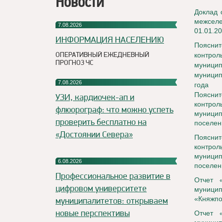
Новости
Доклад 
межселе
7.08.2026
01.01.20
ИНФОРМАЦИЯ НАСЕЛЕНИЮ
Пояснит
ОПЕРАТИВНЫЙ ЕЖЕДНЕВНЫЙ
контрол
ПРОГНОЗ ЧС
муницип
муницип
7.08.2026
года
Пояснит
УЗИ, кардиочек-ап и
контрол
флюорограф: что можно успеть
муницип
проверить бесплатно на
поселен
«Достоянии Севера»
Пояснит
контрол
муницип
6.08.2026
поселен
Профессиональное развитие в
Отчет 
цифровом университете
муницип
«Княжпо
муниципалитетов: открываем
новые перспективы
Отчет 