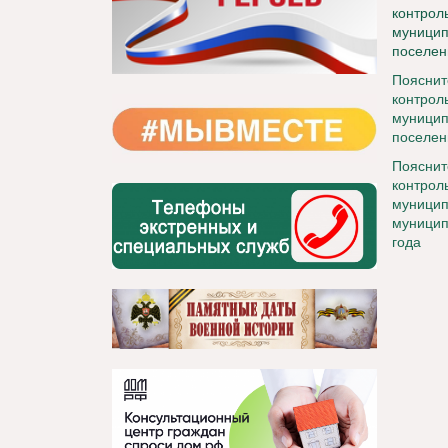
контрол
муницип
поселен
Пояснит
контрол
муницип
поселен
Пояснит
контрол
муници
муницип
года