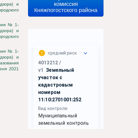
комиссия
дзора) и
Княжпогостского района
ородского
ния № 1-
дзора) и
ородского
ния № 1-
дзора) и
азования
июня 2021