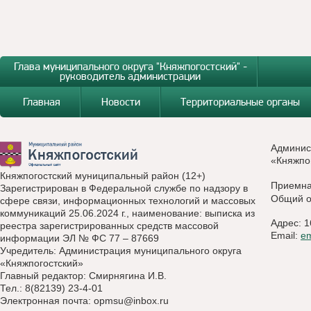
Глава муниципального округа "Княжпогостский" -
руководитель администрации
Главная
Новости
Территориальные органы
Админис
«Княжпо
Княжпогостский муниципальный район (12+)
Приемн
Зарегистрирован в Федеральной службе по надзору в
Общий о
сфере связи, информационных технологий и массовых
коммуникаций 25.06.2024 г., наименование: выписка из
Адрес: 1
реестра зарегистрированных средств массовой
Email:
e
информации ЭЛ № ФС 77 – 87669
Учредитель: Администрация муниципального округа
«Княжпогостский»
Главный редактор: Смирнягина И.В.
Тел.: 8(82139) 23-4-01
Электронная почта:
opmsu@inbox.ru