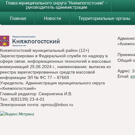
Глава муниципального округа "Княжпогостский" -
руководитель администрации
Главная
Новости
Территориальные органы
Админис
«Княжпо
Княжпогостский муниципальный район (12+)
Приемн
Зарегистрирован в Федеральной службе по надзору в
Общий о
сфере связи, информационных технологий и массовых
коммуникаций 25.06.2024 г., наименование: выписка из
Адрес: 1
реестра зарегистрированных средств массовой
Email:
e
информации ЭЛ № ФС 77 – 87669
Учредитель: Администрация муниципального округа
«Княжпогостский»
Главный редактор: Смирнягина И.В.
Тел.: 8(82139) 23-4-01
Электронная почта:
opmsu@inbox.ru