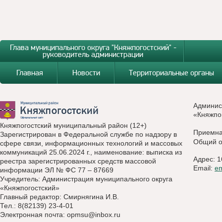
Глава муниципального округа "Княжпогостский" -
руководитель администрации
Главная
Новости
Территориальные органы
Админис
«Княжпо
Княжпогостский муниципальный район (12+)
Приемн
Зарегистрирован в Федеральной службе по надзору в
Общий о
сфере связи, информационных технологий и массовых
коммуникаций 25.06.2024 г., наименование: выписка из
Адрес: 1
реестра зарегистрированных средств массовой
Email:
e
информации ЭЛ № ФС 77 – 87669
Учредитель: Администрация муниципального округа
«Княжпогостский»
Главный редактор: Смирнягина И.В.
Тел.: 8(82139) 23-4-01
Электронная почта:
opmsu@inbox.ru