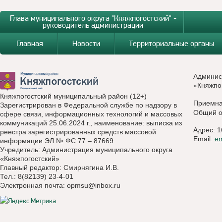
Глава муниципального округа "Княжпогостский" -
руководитель администрации
Главная
Новости
Территориальные органы
Админис
«Княжпо
Княжпогостский муниципальный район (12+)
Приемн
Зарегистрирован в Федеральной службе по надзору в
Общий о
сфере связи, информационных технологий и массовых
коммуникаций 25.06.2024 г., наименование: выписка из
Адрес: 1
реестра зарегистрированных средств массовой
Email:
e
информации ЭЛ № ФС 77 – 87669
Учредитель: Администрация муниципального округа
«Княжпогостский»
Главный редактор: Смирнягина И.В.
Тел.: 8(82139) 23-4-01
Электронная почта:
opmsu@inbox.ru