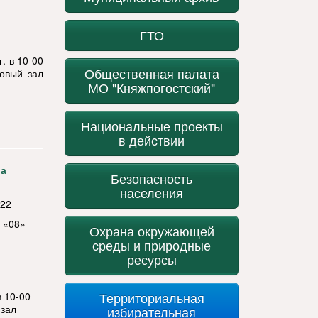
ГТО
. в 10-00
Общественная палата
товый зал
МО "Княжпогостский"
Национальные проекты
в действии
ла
Безопасность
населения
022
о «08»
Охрана окружающей
среды и природные
ресурсы
в 10-00
Территориальная
 зал
избирательная