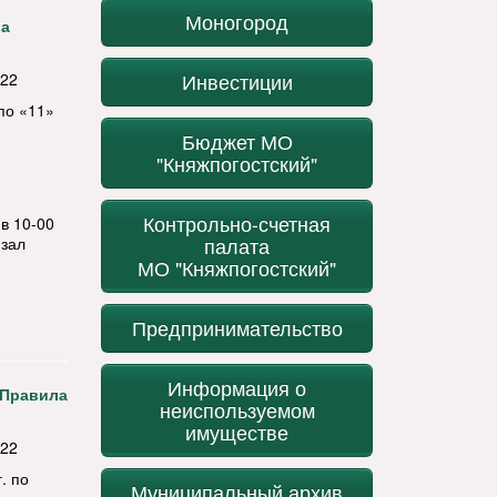
Моногород
ла
022
Инвестиции
по «11»
Бюджет МО
"Княжпогостский"
Контрольно-счетная
в 10-00
 зал
палата
МО "Княжпогостский"
Предпринимательство
Информация о
Правила
неиспользуемом
имуществе
022
. по
Муниципальный архив