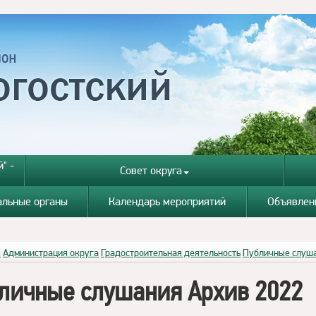
" -
Совет округа
альные органы
Календарь мероприятий
Объявлен
я
Администрация округа
Градостроительная деятельность
Публичные слуш
личные слушания Архив 2022