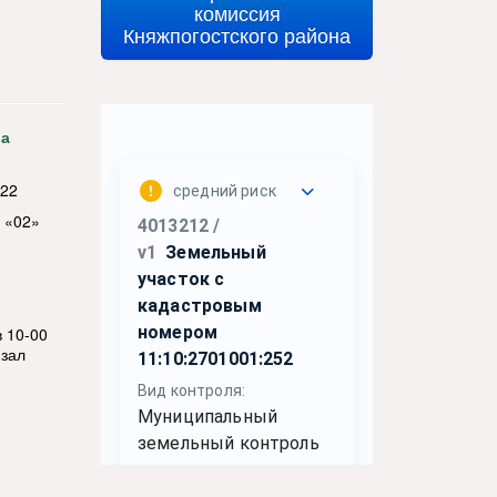
комиссия
Княжпогостского района
ла
022
о «02»
в 10-00
 зал