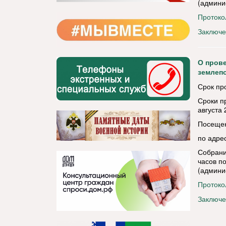
(админи
Протоко
Заключе
О пров
землеп
Срок пр
Сроки п
августа 
Посещени
по адрес
Собрани
часов по
(админи
Протоко
Заключе