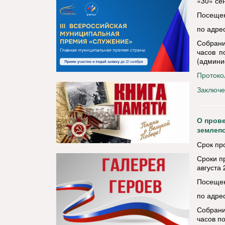
«30» сен
Посещени
по адрес
Собрани
часов п
(админи
Протоко
Заключе
О пров
землеп
Срок пр
Сроки п
августа 
Посещени
по адрес
Собрани
часов по