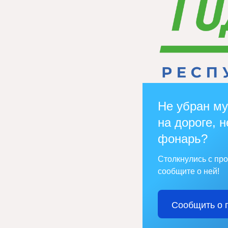
Не убран му
на дороге, н
фонарь?
Столкнулись с пр
сообщите о ней!
Сообщить о 