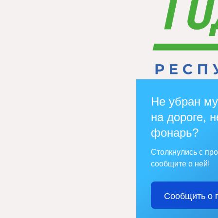
Не убран му
на дороге, н
фонарь?
Столкнулись с пр
сообщите о ней!
Сообщить о 