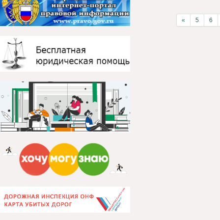
«
5
6