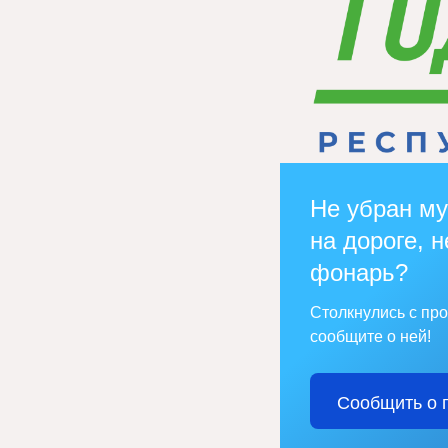
Не убран му
на дороге, н
фонарь?
Столкнулись с пр
сообщите о ней!
Сообщить о 