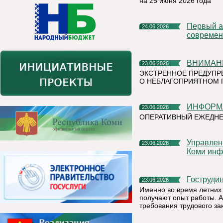
на 25 июня 2026 года
Первый алюминиевый завод РУСАЛа полностью перешел на
24.06.2026
современ
ВНИМАН
23.06.2026
ЭКСТРЕННОЕ ПРЕДУПР
О НЕБЛАГОПРИЯТНОМ 
ИНФОР
23.06.2026
ОПЕРАТИВНЫЙ ЕЖЕДН
Управление Федеральной налоговой службы по Республике
23.06.2026
Коми инф
Гоструд
23.06.2026
Именно во время летних 
получают опыт работы. А
требования трудового за