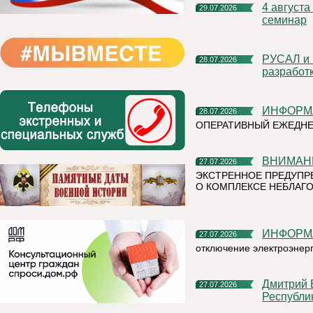
4 августа в 15.00 Центр «Мой бизнес» Коми проведет
29.07.2026
семинар
РУСАЛ и компания Grand Line заключили соглашение о
28.07.2026
разработ
ИНФОР
28.07.2026
ОПЕРАТИВНЫЙ ЕЖЕДН
ВНИМАН
27.07.2026
ЭКСТРЕННОЕ ПРЕДУПР
О КОМПЛЕКСЕ НЕБЛАГО
ИНФОР
27.07.2026
отключение электроэнер
Дмитрий Братыненко о реализации проекта "Команда
27.07.2026
Республи