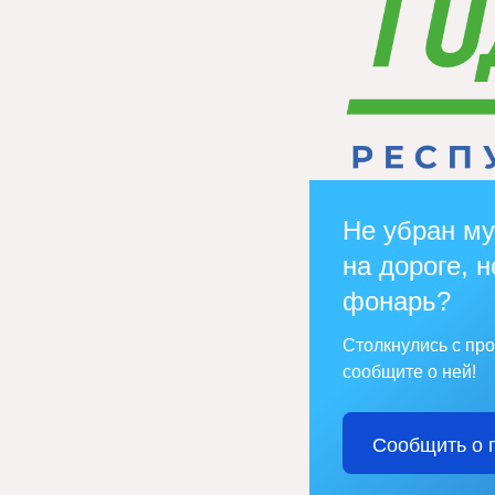
Не убран му
на дороге, н
фонарь?
Столкнулись с пр
сообщите о ней!
Сообщить о 