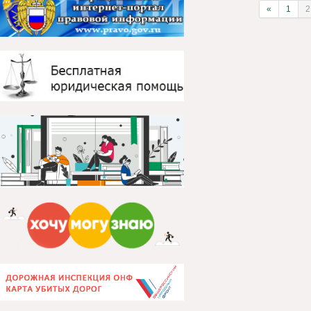
«
1
2