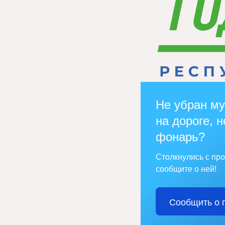
Не убран му
на дороге, н
фонарь?
Столкнулись с пр
сообщите о ней!
Сообщить о 