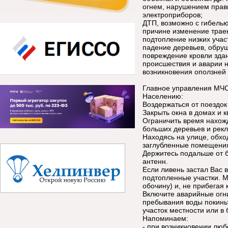
огнем, нарушением прав
электроприборов;
ДТП, возможно с гибелью
причине изменение траек
подтопление низких учас
падение деревьев, обруш
повреждение кровли зда
происшествия и аварии н
возникновения оползней 
Главное управления МЧС
Населению:
Воздержаться от поездок 
Закрыть окна в домах и к
Ограничить время нахожд
больших деревьев и рек
Находясь на улице, обхо
заглубленные помещени
Держитесь подальше от 
антенн.
Если ливень застал Вас 
подтопленные участки. М
обочину) и, не прибегая
Включите аварийные огни
пребывания воды покинь
участок местности или в
Напоминаем:
- при возникновении люб