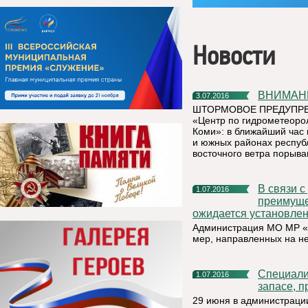
Новости
ВНИМА
3.07.2016
ШТОРМОВОЕ ПРЕДУПРЕЖД
«Центр по гидрометеоро
Коми»: в ближайший час 
и южных районах республ
восточного ветра порыва
В связи с установлением на территории республики жаркой,
1.07.2016
преимуще
ожидается установлен
Администрация МО МР «К
мер, направленных на н
Специалисты по бронированию граждан, пребывающих в
1.07.2016
запасе, 
29 июня в администраци