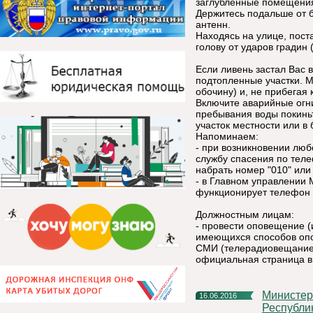
заглубленные помещени
Держитесь подальше от 
антенн.
Находясь на улице, пост
голову от ударов градин 
Если ливень застал Вас 
подтопленные участки. М
обочину) и, не прибегая
Включите аварийные огни
пребывания воды покинь
участок местности или в
Напоминаем:
- при возникновении люб
службу спасения по тел
набрать номер "010" или 
- в Главном управлении 
функционирует телефон д
Должностным лицам:
- провести оповещение 
имеющихся способов оп
СМИ (телерадиовещание)
официальная страница в
Министерство промышленности, транспорта и энергетики
16.06.2016
Республи