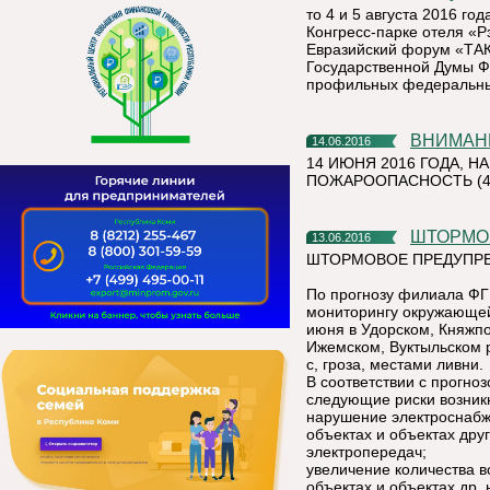
то 4 и 5 августа 2016 года
Конгресс-парке отеля «
Евразийский форум «ТАК
Государственной Думы Ф
профильных федеральных
ВНИМАН
14.06.2016
14 ИЮНЯ 2016 ГОДА, 
ПОЖАРООПАСНОСТЬ (4-
ШТОРМ
13.06.2016
ШТОРМОВОЕ ПРЕДУПРЕ
По прогнозу филиала ФГ
мониторингу окружающей 
июня в Удорском, Княжпо
Ижемском, Вуктыльском р
с, гроза, местами ливни.
В соответствии с прогно
следующие риски возник
нарушение электроснабж
объектах и объектах дру
электропередач;
увеличение количества в
объектах и объектах др