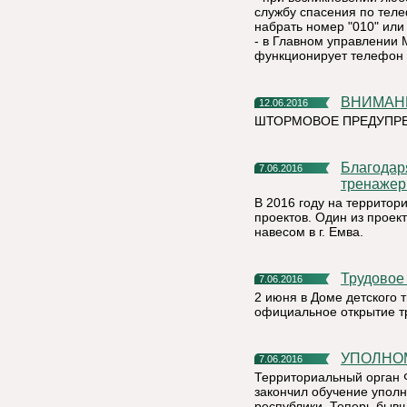
службу спасения по тел
набрать номер "010" или 
- в Главном управлении 
функционирует телефон д
ВНИМА
12.06.2016
ШТОРМОВОЕ ПРЕДУПРЕ
Благодаря малому проекту в Емве появится уличный
7.06.2016
тренажер
В 2016 году на территор
проектов. Один из проек
навесом в г. Емва.
Трудово
7.06.2016
2 июня в Доме детского 
официальное открытие т
УПОЛН
7.06.2016
Территориальный орган 
закончил обучение упол
республики. Теперь бывш