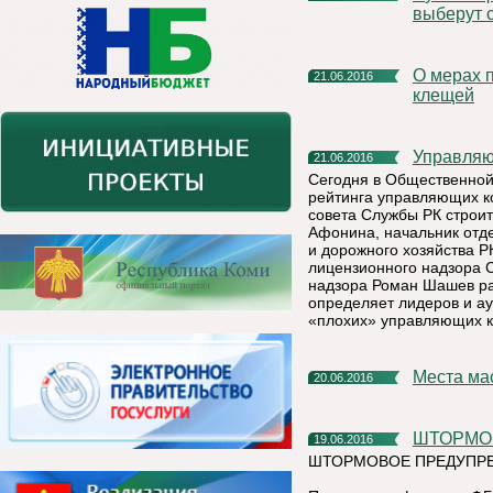
выберут 
О мерах профилактики заболевания и действиях при укусах
21.06.2016
клещей
Управля
21.06.2016
Сегодня в Общественной
рейтинга управляющих к
совета Службы РК строит
Афонина, начальник отд
и дорожного хозяйства 
лицензионного надзора С
надзора Роман Шашев рас
определяет лидеров и аут
«плохих» управляющих к
Места м
20.06.2016
ШТОРМО
19.06.2016
ШТОРМОВОЕ ПРЕДУПРЕ