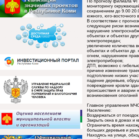
По прогнозу филиала ФГ
мониторингу окружающей
сохранением до 9.00 20.
южного, юго-восточного 
В соответствии с прогно
следующие риски возник
нарушение электроснабж
объектах и объектах дру
электропередач;
увеличение количества в
объектах и объектах др
огнем, нарушением прав
электроприборов;
ДТП, возможно с гибелью
причине изменение траек
подтопление низких учас
падение деревьев, обруш
повреждение кровли зда
происшествия и аварии н
возникновения оползней 
Главное управления МЧС
Населению:
Воздержаться от поездок 
Закрыть окна в домах и к
Ограничить время нахожд
больших деревьев и рек
Находясь на улице, обхо