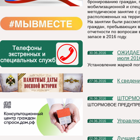
бронированию граждан, 
мобилизационной и специ
методическое занятие с 
расположенных на терри
На занятии были рассмо
граждан, пребывающих в 
отчетности по вопросам 
запасе в 2016 году.
ОЖИДАЕТСЯ УСТАНОВЛЕНИЕ ЖАРКОЙ ПОГОДЫ с 1 по 6
30.06.2016
июля 201
Установление жаркой пог
К сведе
27.06.2016
ШТОРМО
26.06.2016
ШТОРМОВОЕ ПРЕДУПРЕЖД
Управля
24.06.2016
Лучшие фотографии о сельской жизни в Республике Коми
22.06.2016