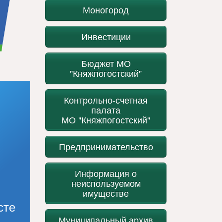
Моногород
Инвестиции
Бюджет МО
"Княжпогостский"
Контрольно-счетная
палата
МО "Княжпогостский"
Предпринимательство
Информация о
неиспользуемом
имуществе
сте
Муниципальный архив