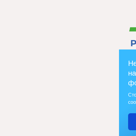
Не
на
ф
Сто
соо